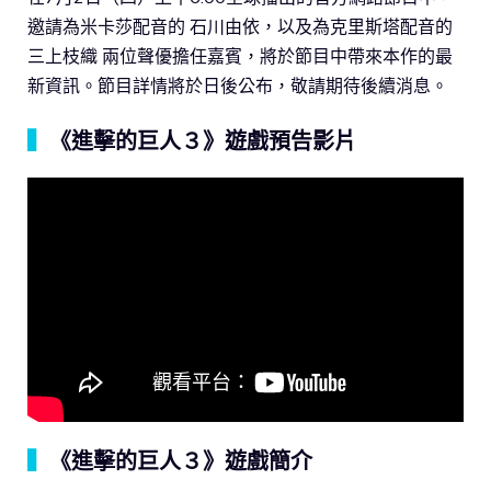
邀請為米卡莎配音的 石川由依，以及為克里斯塔配音的
三上枝織 兩位聲優擔任嘉賓，將於節目中帶來本作的最
新資訊。節目詳情將於日後公布，敬請期待後續消息。
▍
《進擊的巨人３》遊戲預告影片
▍
《進擊的巨人３》遊戲簡介