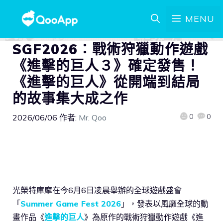
MENU
SGF2026：戰術狩獵動作遊戲
《進擊的巨人３》確定發售！
《進擊的巨人》從開端到結局
的故事集大成之作
0
0
2026/06/06
作者:
Mr. Qoo
光榮特庫摩在今6月6日凌晨舉辦的全球遊戲盛會
「
Summer Game Fest 2026
」，發表以風靡全球的動
畫作品《
進擊的巨人
》為原作的戰術狩獵動作遊戲《進