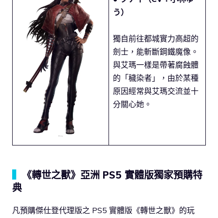
う）
獨自前往都城實力高超的
劍士，能斬斷鋼鐵魔像。
與艾瑪一樣是帶著腐蝕體
的「穢染者」，由於某種
原因經常與艾瑪交流並十
分關心她。
▍
《轉世之獸》亞洲 PS5 實體版獨家預購特
典
凡預購傑仕登代理版之 PS5 實體版《轉世之獸》的玩