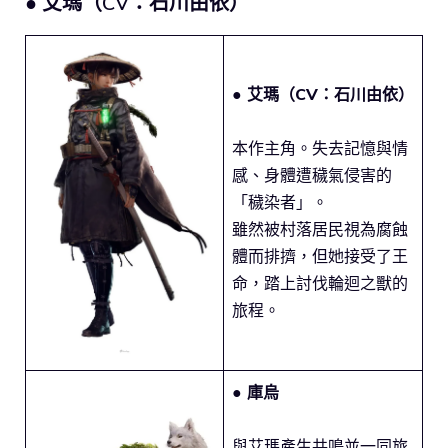
● 艾瑪（CV：石川由依）
● 艾瑪（CV：石川由依）
本作主角。失去記憶與情
感、身體遭穢氣侵害的
「穢染者」。
雖然被村落居民視為腐蝕
體而排擠，但她接受了王
命，踏上討伐輪迴之獸的
旅程。
● 庫烏
與艾瑪產生共鳴並一同旅