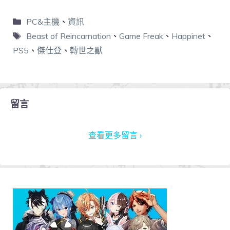
PC&主機
、
資訊
Beast of Reincarnation
、
Game Freak
、
Happinet
、
PS5
、
傑仕登
、
轉世之獸
留言
查看更多留言 ›