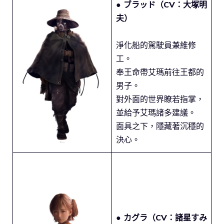
● ブラッド（CV：大塚明
夫）
淨化船的駕駛員兼維修
工。
奉王命帶艾瑪前往王都的
男子。
對外面的世界瞭若指掌，
並給予艾瑪諸多建議。
面具之下，隱藏著沉穩的
決心。
● カグラ（CV：諸星すみ