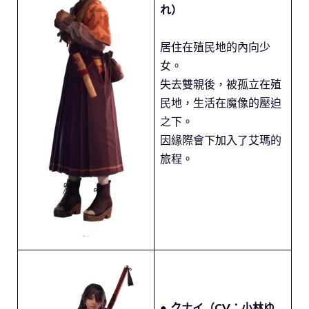
れ）
居住在殖民地的內向少
女。
失去雙親後，被孤立在殖
民地，生活在魔像的壓迫
之下。
因緣際會下加入了艾瑪的
旅程。
● クナイ（CV：小林ゆ