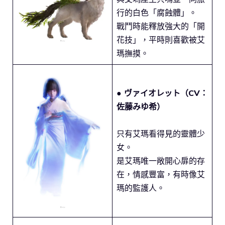
行的白色「腐蝕體」。
戰鬥時能釋放強大的「開
花技」，平時則喜歡被艾
瑪撫摸。
● ヴァイオレット（CV：
佐藤みゆ希）
只有艾瑪看得見的靈體少
女。
是艾瑪唯一敞開心扉的存
在，情感豐富，有時像艾
瑪的監護人。