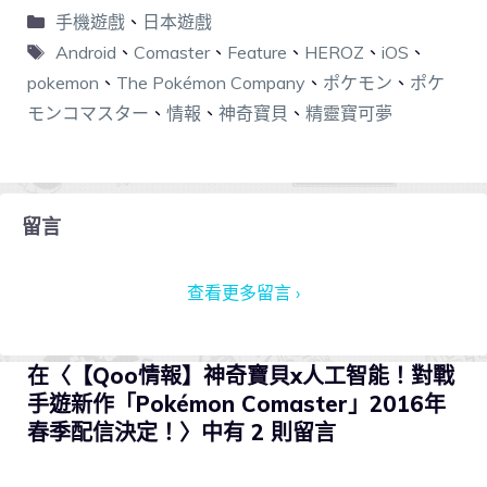
手機遊戲
、
日本遊戲
Android
、
Comaster
、
Feature
、
HEROZ
、
iOS
、
pokemon
、
The Pokémon Company
、
ポケモン
、
ポケ
モンコマスター
、
情報
、
神奇寶貝
、
精靈寶可夢
留言
查看更多留言 ›
在〈【Qoo情報】神奇寶貝x人工智能！對戰
手遊新作「Pokémon Comaster」2016年
春季配信決定！〉中有 2 則留言