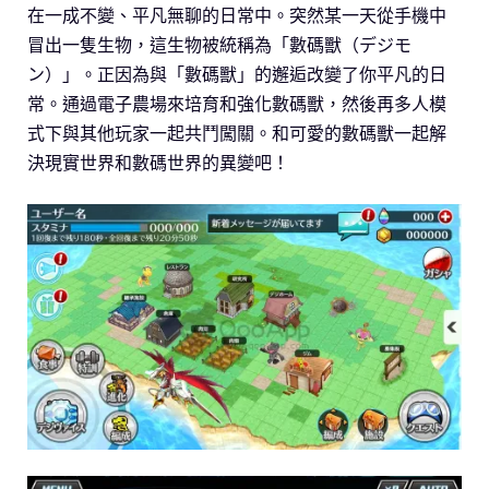
在一成不變、平凡無聊的日常中。突然某一天從手機中
冒出一隻生物，這生物被統稱為「數碼獸（デジモ
ン）」。正因為與「數碼獸」的邂逅改變了你平凡的日
常。通過電子農場來培育和強化數碼獸，然後再多人模
式下與其他玩家一起共鬥闖關。和可愛的數碼獸一起解
決現實世界和數碼世界的異變吧！