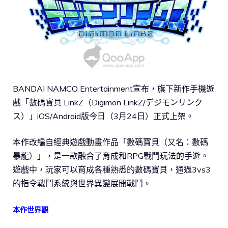
BANDAI NAMCO Entertainment宣布，旗下新作手機遊
戲「數碼寶貝 LinkZ（Digimon LinkZ/デジモンリンク
ス）」iOS/Android版今日（3月24日）正式上架。
本作改編自經典遊戲動畫作品「數碼寶貝（又名：數碼
暴龍）」，是一款融合了育成和RPG戰鬥玩法的手遊。
遊戲中，玩家可以育成各種熟悉的數碼寶貝，通過3vs3
的指令戰鬥系統與世界異變展開戰鬥。
本作世界觀