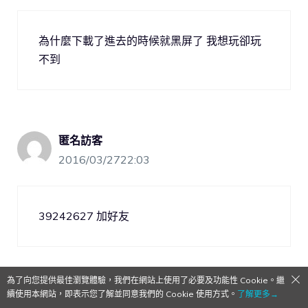
為什麼下載了進去的時候就黑屏了 我想玩卻玩
不到
匿名訪客
2016/03/2722:03
39242627 加好友
為了向您提供最佳瀏覽體驗，我們在網站上使用了必要及功能性 Cookie。繼
續使用本網站，即表示您了解並同意我們的 Cookie 使用方式。
了解更多→
蕾希斯