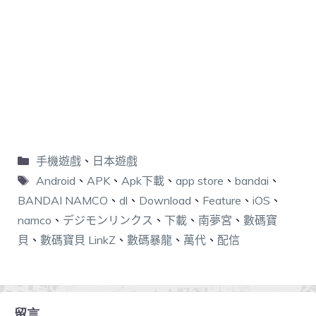
手機遊戲
、
日本遊戲
Android
、
APK
、
Apk下載
、
app store
、
bandai
、
BANDAI NAMCO
、
dl
、
Download
、
Feature
、
iOS
、
namco
、
デジモンリンクス
、
下載
、
南夢宮
、
數碼寶
貝
、
數碼寶貝 LinkZ
、
數碼暴龍
、
萬代
、
配信
留言