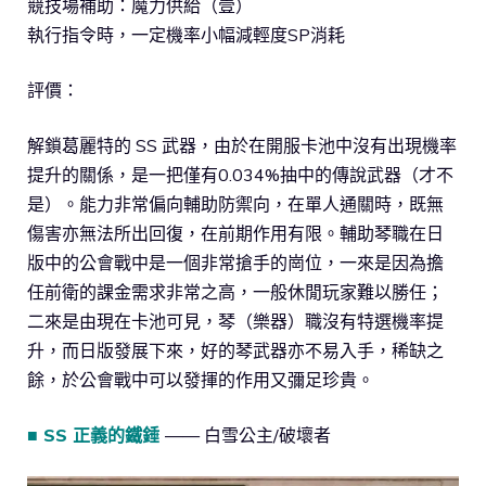
競技場補助：魔力供給（壹）
執行指令時，一定機率小幅減輕度SP消耗
評價：
解鎖葛麗特的 SS 武器，由於在開服卡池中沒有出現機率
提升的關係，是一把僅有0.034%抽中的傳說武器（才不
是）。能力非常偏向輔助防禦向，在單人通關時，既無
傷害亦無法所出回復，在前期作用有限。輔助琴職在日
版中的公會戰中是一個非常搶手的崗位，一來是因為擔
任前衛的課金需求非常之高，一般休閒玩家難以勝任；
二來是由現在卡池可見，琴（樂器）職沒有特選機率提
升，而日版發展下來，好的琴武器亦不易入手，稀缺之
餘，於公會戰中可以發揮的作用又彌足珍貴。
■ SS 正義的鐵錘
—— 白雪公主/破壞者