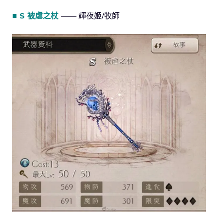
■ S 被虐之杖
—— 輝夜姬/牧師