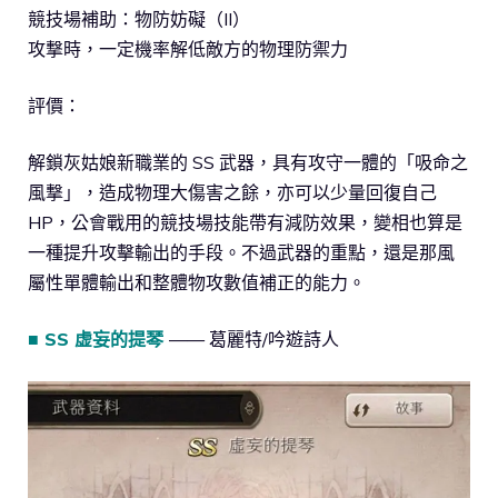
競技場補助：物防妨礙（II）
攻撃時，一定機率解低敵方的物理防禦力
評價：
解鎖灰姑娘新職業的 SS 武器，具有攻守一體的「吸命之
風撃」，造成物理大傷害之餘，亦可以少量回復自己
HP，公會戰用的競技場技能帶有減防效果，變相也算是
一種提升攻擊輸出的手段。不過武器的重點，還是那風
屬性單體輸出和整體物攻數值補正的能力。
■ SS 虚妄的提琴
—— 葛麗特/吟遊詩人