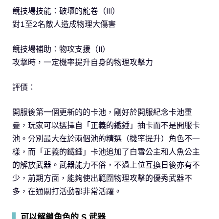
競技場技能：破壞的龍卷（III）
對1至2名敵人造成物理大傷害
競技場補助：物攻支援（II）
攻撃時，一定機率提升自身的物理攻擊力
評價：
開服後第一個更新的的卡池，剛好於開服紀念卡池重
疊，玩家可以選擇自「正義的鐵錘」抽卡而不是開服卡
池。分別最大在於兩個池的精選（機率提升）角色不一
樣，而「正義的鐵錘」卡池追加了白雪公主和人魚公主
的解放武器。武器能力不俗，不過上位互換日後亦有不
少，前期方面，能夠使出範圍物理攻擊的優秀武器不
多，在通關打活動都非常活躍。
▍
可以解鎖角色的 S 武器