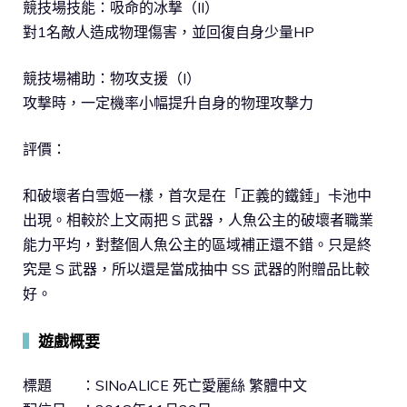
競技場技能：吸命的冰撃（II）
對1名敵人造成物理傷害，並回復自身少量HP
競技場補助：物攻支援（I）
攻撃時，一定機率小幅提升自身的物理攻擊力
評價：
和破壞者白雪姬一樣，首次是在「正義的鐵錘」卡池中
出現。相較於上文兩把 S 武器，人魚公主的破壞者職業
能力平均，對整個人魚公主的區域補正還不錯。只是終
究是 S 武器，所以還是當成抽中 SS 武器的附贈品比較
好。
▍
遊戲概要
標題 ：SINoALICE 死亡愛麗絲 繁體中文