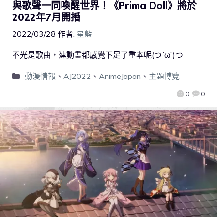
與歌聲一同喚醒世界！《Prima Doll》將於
2022年7月開播
2022/03/28
作者:
星藍
不光是歌曲，連動畫都感覺下足了重本呢(つ´ω`)つ
動漫情報
、
AJ2022
、
AnimeJapan
、
主題博覽
0
0