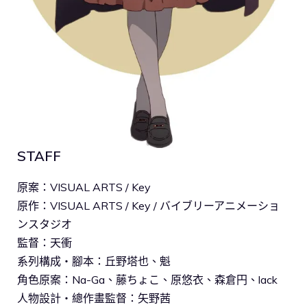
STAFF
原案：VISUAL ARTS / Key
原作：VISUAL ARTS / Key / バイブリーアニメーショ
ンスタジオ
監督：天衝
系列構成・腳本：丘野塔也、魁
角色原案：Na-Ga、藤ちょこ、原悠衣、森倉円、lack
人物設計・總作畫監督：矢野茜