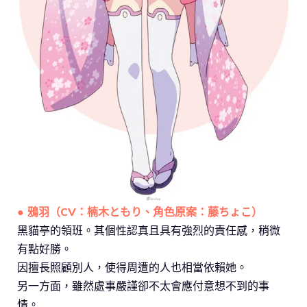
● 鴉羽（CV：楠木ともり、角色原案：藤ちょこ）
黑貓亭的領班。其個性認真且具有強烈的責任感，稍微
有點好勝。
因擅長照顧別人，使得周遭的人也相當依賴她。
另一方面，雖然處事嚴謹卻不太會應付意想不到的事
情。