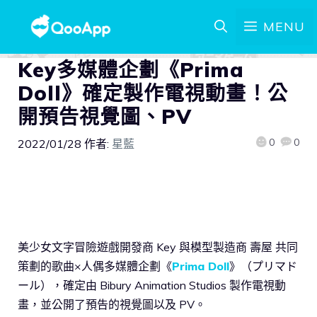
MENU
Key多媒體企劃《Prima
Doll》確定製作電視動畫！公
開預告視覺圖、PV
0
0
2022/01/28
作者:
星藍
美少女文字冒險遊戲開發商 Key 與模型製造商 壽屋 共同
策劃的歌曲×人偶多媒體企劃《
Prima Doll
》（プリマド
ール），確定由 Bibury Animation Studios 製作電視動
畫，並公開了預告的視覺圖以及 PV。