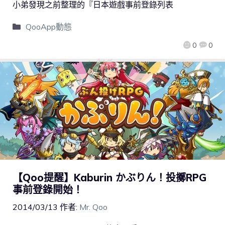
小弟發現之前整理的『日本遊戲事前登錄列表
QooApp動態
0
0
【Qoo提醒】Kaburin かぶりん！投擲RPG
事前登錄開始！
2014/03/13
作者:
Mr. Qoo