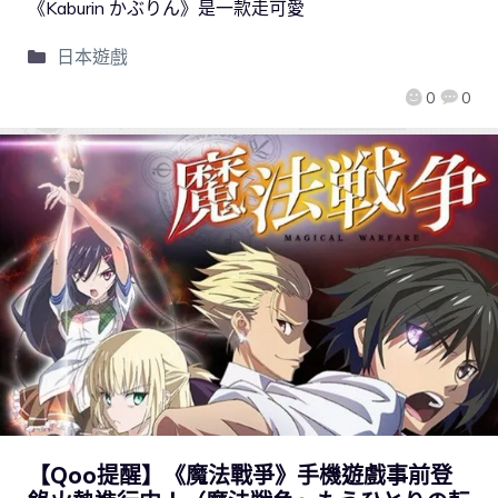
《Kaburin かぶりん》是一款走可愛
日本遊戲
0
0
【Qoo提醒】《魔法戰爭》手機遊戲事前登