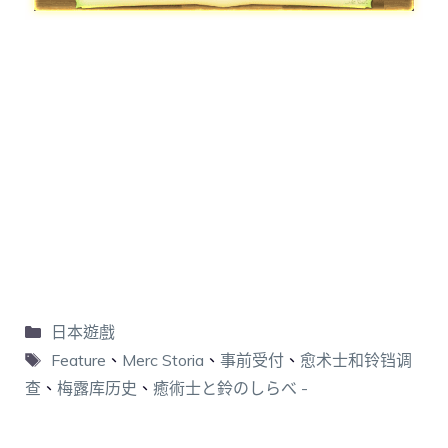
日本遊戲
Feature
、
Merc Storia
、
事前受付
、
愈术士和铃铛调
查
、
梅露库历史
、
癒術士と鈴のしらべ -