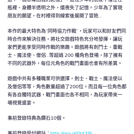
瓶裡、身體半透明之外，還喪失了記憶。少年為了實現
朋友的願望，在村裡得到線索後展開了冒險…
本作的最大特色為“同時協力作戰”，玩家可以和好友們同
時合作來解決任務，
將
社交遊戲
特
色充分地發揮，讓玩
家們更能享受同時作戰的樂趣。遊戲將有劍鬥士、重戰
士、魔法使、僧侶…等超過 200 種角色登場，除了擁有
不同的武器外，每位元角色的戰鬥畫面也會有所差異。
遊戲中共有多種職業可供選擇，劍士、戰士、魔法使以
及僧侶等等，角色數量超過了200位。而且每一位角色都
有各自獨特武器，戰鬥畫面也各不相同，為玩家帶來一
場視覺盛宴。
事前登錄特典為鑽石10個。
事前登錄受付網站：
http://goo.gl/0pt39I