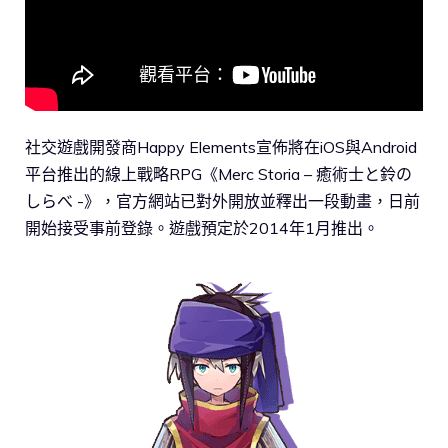
社交遊戲開發商Happy Elements宣佈將在iOS與Android
平台推出的線上戰略RPG《Merc Storia – 癒術士と鈴の
しらべ -》，官方網站已對外開放並釋出一段動畫，日前
開始接受事前登錄。遊戲預定於2014年1月推出。