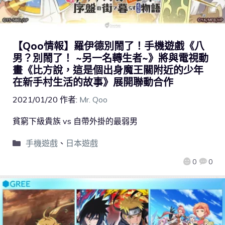
【Qoo情報】羅伊德別鬧了！手機遊戲《八
男？別鬧了！ ~另一名轉生者~》將與電視動
畫《比方說，這是個出身魔王關附近的少年
在新手村生活的故事》展開聯動合作
2021/01/20
作者:
Mr. Qoo
貧窮下級貴族 vs 自帶外掛的最弱男
手機遊戲
、
日本遊戲
0
0