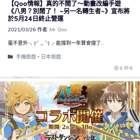
【Qoo情報】真的不鬧了～動畫改編手遊
《八男？別鬧了！ ~另一名轉生者~》宣布將
於5月24日終止營運
2021/03/26
作者:
Mr. Qoo
毫不意外 ╮(╯_╰)╭ 能撐到一年算會撐了…
手機遊戲
、
日本遊戲
0
0