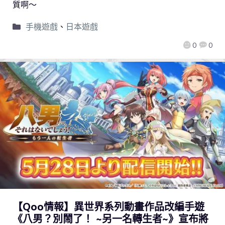
質啊～
手機遊戲
、
日本遊戲
0
0
【Qoo情報】異世界系列動畫作品改編手遊
《八男？別鬧了！ ~另一名轉生者~》宣布將