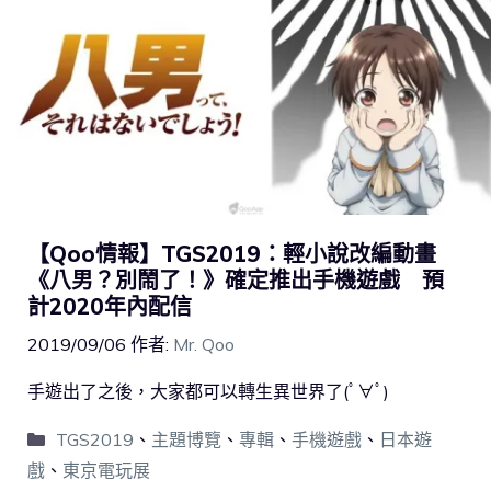
【Qoo情報】TGS2019：輕小說改編動畫
《八男？別鬧了！》確定推出手機遊戲 預
計2020年內配信
2019/09/06
作者:
Mr. Qoo
手遊出了之後，大家都可以轉生異世界了(ﾟ∀ﾟ)
TGS2019
、
主題博覽
、
專輯
、
手機遊戲
、
日本遊
戲
、
東京電玩展