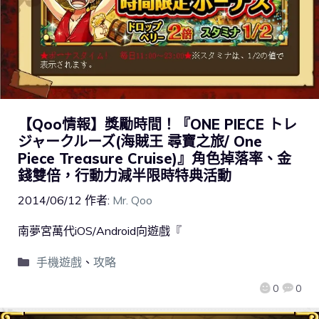
【Qoo情報】獎勵時間！『ONE PIECE トレ
ジャークルーズ(海賊王 尋寶之旅/ One
Piece Treasure Cruise)』角色掉落率、金
錢雙倍，行動力減半限時特典活動
2014/06/12
作者:
Mr. Qoo
南夢宮萬代iOS/Android向遊戲『
手機遊戲
、
攻略
0
0