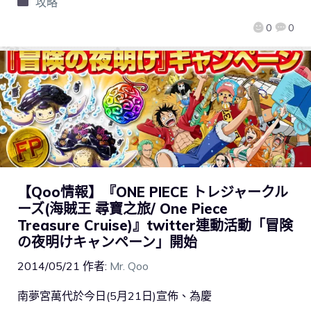
攻略
0
0
【Qoo情報】『ONE PIECE トレジャークル
ーズ(海賊王 尋寶之旅/ One Piece
Treasure Cruise)』twitter連動活動「冒険
の夜明けキャンペーン」開始
2014/05/21
作者:
Mr. Qoo
南夢宮萬代於今日(5月21日)宣佈、為慶