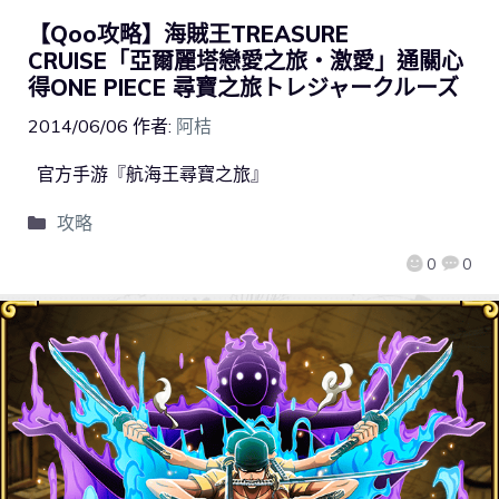
【Qoo攻略】海賊王TREASURE
CRUISE「亞爾麗塔戀愛之旅‧激愛」通關心
得ONE PIECE 尋寶之旅トレジャークルーズ
2014/06/06
作者:
阿桔
官方手游『航海王尋寶之旅』
攻略
0
0