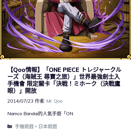
【Qoo情報】「ONE PIECE トレジャークル
ーズ（海賊王 尋寶之旅）」世界最強劍士入
手機會 限定關卡「決戦！ミホーク（決戰鷹
眼）」開放
2014/07/23
作者:
Mr. Qoo
Namco Bandai的人氣手遊「ON
手機遊戲
、
日本遊戲