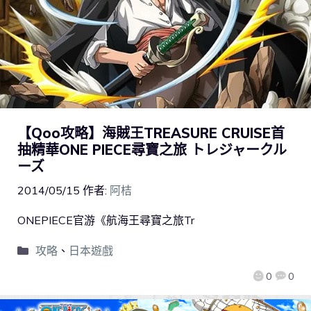
【Qoo攻略】海賊王TREASURE CRUISE首
抽精華ONE PIECE尋寶之旅 トレジャークル
ーズ
2014/05/15
作者:
阿桔
ONEPIECE官游《航海王尋寶之旅Tr
攻略
、
日本遊戲
0
0