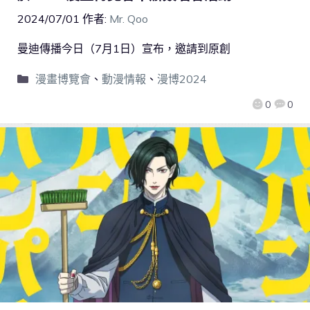
2024/07/01
作者:
Mr. Qoo
曼迪傳播今日（7月1日）宣布，邀請到原創
漫畫博覽會
、
動漫情報
、
漫博2024
0
0