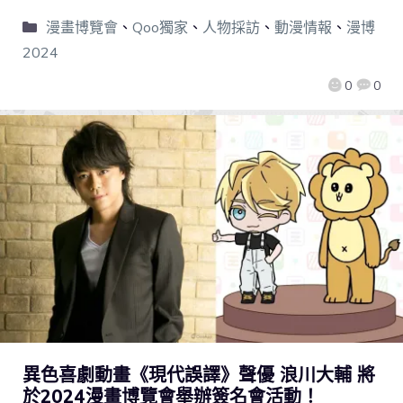
漫畫博覽會
、
Qoo獨家
、
人物採訪
、
動漫情報
、
漫博
2024
0
0
異色喜劇動畫《現代誤譯》聲優 浪川大輔 將
於2024漫畫博覽會舉辦簽名會活動！