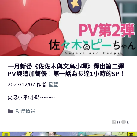
一月新番《佐佐木與文鳥小嗶》釋出第二彈
PV與追加聲優！第一話為長達1小時的SP！
2023/12/07
作者:
星藍
爽吸小嗶1小時～～～
動漫情報
0
0