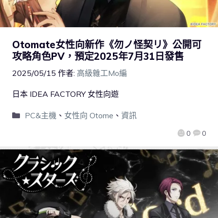
Otomate女性向新作《勿ノ怪契リ》公開可
攻略角色PV，預定2025年7月31日發售
2025/05/15
作者:
高級雜工Mo編
日本 IDEA FACTORY 女性向遊
PC&主機
、
女性向 Otome
、
資訊
0
0