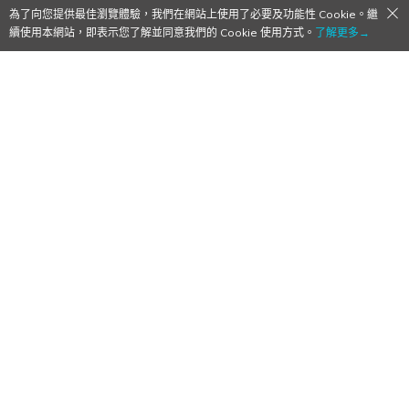
為了向您提供最佳瀏覽體驗，我們在網站上使用了必要及功能性 Cookie。繼
續使用本網站，即表示您了解並同意我們的 Cookie 使用方式。
了解更多→
由星座王子為你占卜運勢！全新企劃《君ノ
隣ニ座ル星。》推出語音配信服務！
2023/12/05
作者:
星藍
不論人設還是聲優都蠻吸引人的，期待之後發展～
女性向 Otome