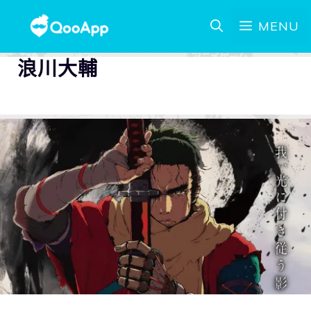
MENU
浪川大輔