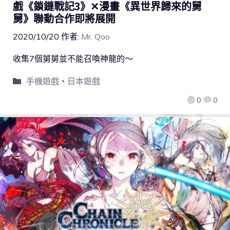
戲《鎖鏈戰記3》✕漫畫《異世界歸來的舅
舅》聯動合作即將展開
2020/10/20
作者:
Mr. Qoo
收集7個舅舅並不能召喚神龍的～
手機遊戲
、
日本遊戲
0
0