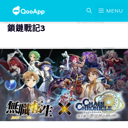
MENU
鎖鏈戰記3