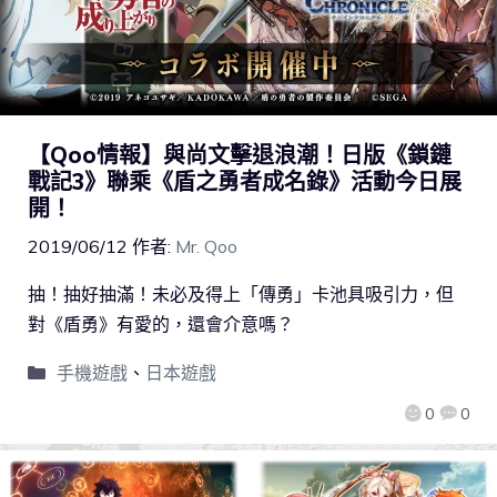
【Qoo情報】與尚文擊退浪潮！日版《鎖鏈
戰記3》聯乘《盾之勇者成名錄》活動今日展
開！
2019/06/12
作者:
Mr. Qoo
抽！抽好抽滿！未必及得上「傳勇」卡池具吸引力，但
對《盾勇》有愛的，還會介意嗎？
手機遊戲
、
日本遊戲
0
0