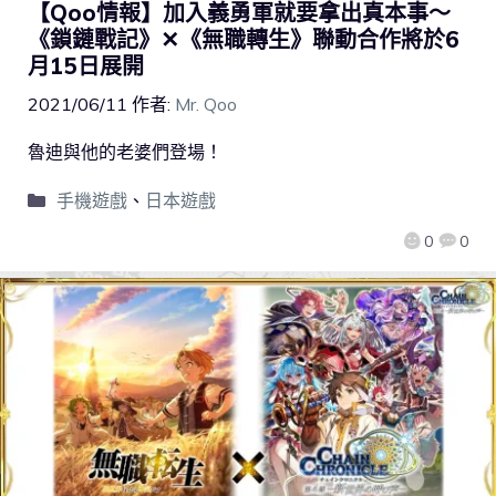
【Qoo情報】加入義勇軍就要拿出真本事～
《鎖鏈戰記》✕《無職轉生》聯動合作將於6
月15日展開
2021/06/11
作者:
Mr. Qoo
魯迪與他的老婆們登場！
手機遊戲
、
日本遊戲
0
0