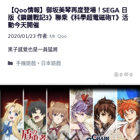
【Qoo情報】御坂美琴再度登場！SEGA 日
版《鎖鏈戰記3》聯乘《科學超電磁砲T》活
動今天開催
2020/01/23
作者:
Mr. Qoo
黑子感覺也是一員猛將
手機遊戲
、
日本遊戲
0
0