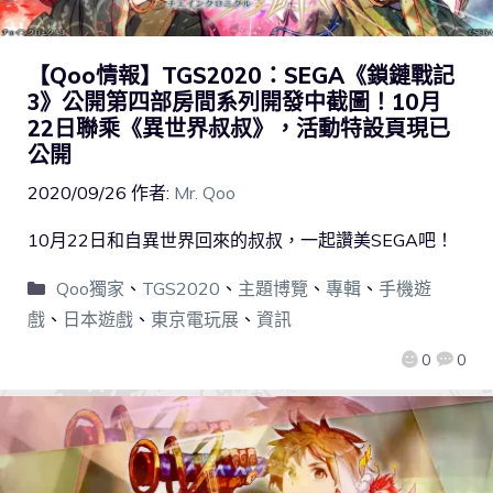
【Qoo情報】TGS2020：SEGA《鎖鏈戰記
3》公開第四部房間系列開發中截圖！10月
22日聯乘《異世界叔叔》，活動特設頁現已
公開
2020/09/26
作者:
Mr. Qoo
10月22日和自異世界回來的叔叔，一起讚美SEGA吧！
Qoo獨家
、
TGS2020
、
主題博覽
、
專輯
、
手機遊
戲
、
日本遊戲
、
東京電玩展
、
資訊
0
0