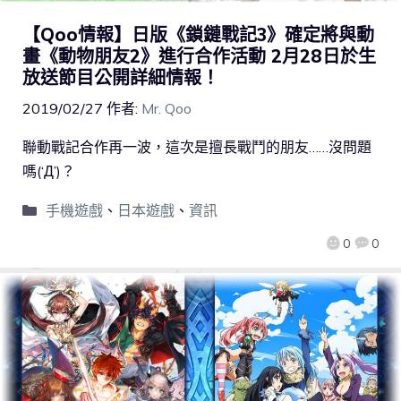
【Qoo情報】日版《鎖鏈戰記3》確定將與動
畫《動物朋友2》進行合作活動 2月28日於生
放送節目公開詳細情報！
2019/02/27
作者:
Mr. Qoo
聯動戰記合作再一波，這次是擅長戰鬥的朋友……沒問題
嗎(‘Д’)？
手機遊戲
、
日本遊戲
、
資訊
0
0