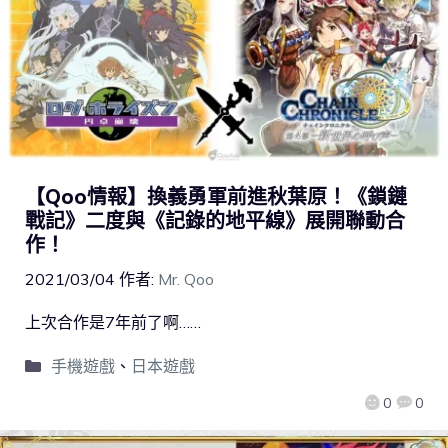
【Qoo情報】換義勇軍前進秋葉原！《鎖鏈
戰記》二度與《記錄的地平線》展開聯動合
作！
2021/03/04
作者:
Mr. Qoo
上次合作是7年前了啊……
手機遊戲
、
日本遊戲
0
0