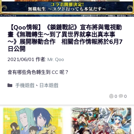
【Qoo情報】《鎖鏈戰記》宣布將與電視動
畫《無職轉生～到了異世界就拿出真本事
～》展開聯動合作 相關合作情報將於6月7
日公開
2021/06/01
作者:
Mr. Qoo
會有哪些角色轉生到 CC 呢？
手機遊戲
、
日本遊戲
0
0