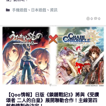
手機遊戲
、
日本遊戲
、
資訊
0
0
【Qoo情報】日版《鎖鏈戰記3》將與《受讚
頌者 二人的白皇》展開聯動合作！主線第四