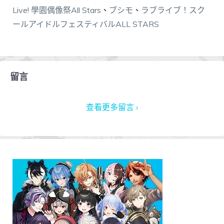
Live! 學園偶像祭All Stars
、
ブシモ
、
ラブライブ！スク
ールアイドルフェスティバルALL STARS
留言
查看更多留言 ›