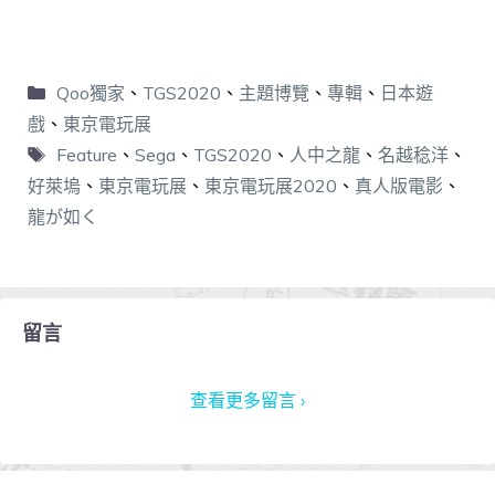
Qoo獨家
、
TGS2020
、
主題博覽
、
專輯
、
日本遊
戲
、
東京電玩展
Feature
、
Sega
、
TGS2020
、
人中之龍
、
名越稔洋
、
好萊塢
、
東京電玩展
、
東京電玩展2020
、
真人版電影
、
龍が如く
留言
查看更多留言 ›