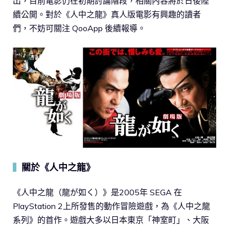
出，目前電影仍在初期討論階段，相關內容將於日後陸
續公開。對於《人中之龍》真人版電影有興趣的讀者
們，不妨可關注 QooApp 後續報導。
關於《人中之龍》
▍
《人中之龍（龍が如く）》是2005年 SEGA 在
PlayStation 2上所發售的動作冒險遊戲，為《人中之龍
系列》的首作。遊戲大多以日本東京「神室町」、大阪