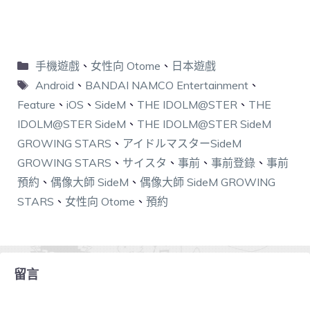
手機遊戲
、
女性向 Otome
、
日本遊戲
Android
、
BANDAI NAMCO Entertainment
、
Feature
、
iOS
、
SideM
、
THE IDOLM@STER
、
THE
IDOLM@STER SideM
、
THE IDOLM@STER SideM
GROWING STARS
、
アイドルマスターSideM
GROWING STARS
、
サイスタ
、
事前
、
事前登錄
、
事前
預約
、
偶像大師 SideM
、
偶像大師 SideM GROWING
STARS
、
女性向 Otome
、
預約
留言