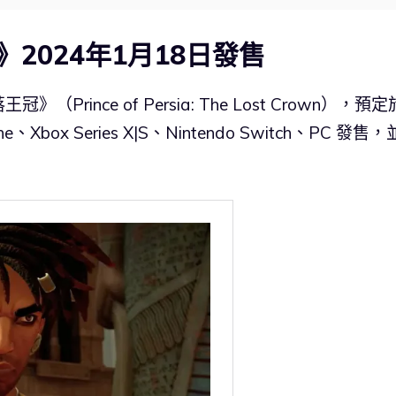
2024年1月18日發售
ince of Persia: The Lost Crown），預定
、Xbox Series X|S、Nintendo Switch、PC 發售