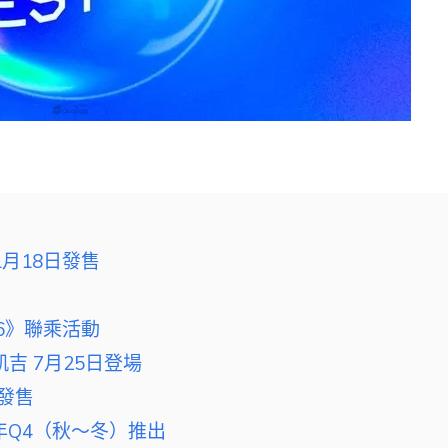
月18日發售
er 6》聯乘活動
·凱吉 7月25日登場
季發售
年Q4（秋～冬）推出