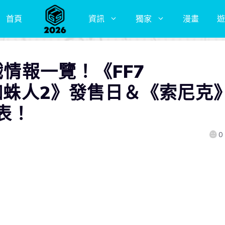
首頁
資訊
獨家
漫畫
遊
戲情報一覽！《FF7
威蜘蛛人2》發售日＆《索尼克
表！
0