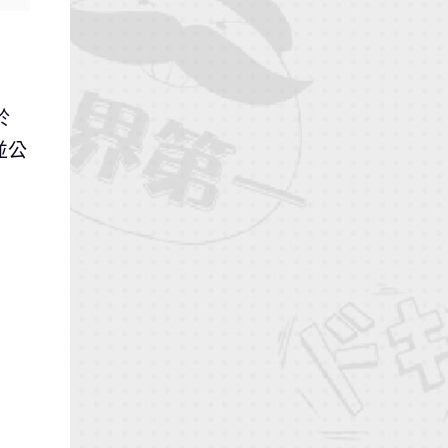
於
，並公