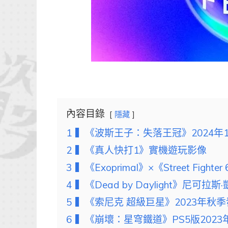
內容目錄
隱藏
1
▍《波斯王子：失落王冠》2024年1
2
▍《真人快打1》實機遊玩影像
3
▍《Exoprimal》×《Street Fight
4
▍《Dead by Daylight》尼可拉斯
5
▍《索尼克 超級巨星》2023年秋
6
▍《崩壞：星穹鐵道》PS5版2023