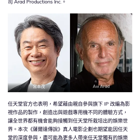
司 Arad Productions Inc.。
宮本茂
Avi Arad
任天堂官方也表明，希望藉由親自參與旗下 IP 改編為影
視作品的製作，創造出與遊戲專用機不同的體驗方式，
讓全世界都有機會能夠接觸到任天堂所栽培出的娛樂世
界。本次《薩爾達傳說》真人電影企劃也期望能因任天
堂的深度參與，盡可能為更多人帶來任天堂獨有的娛樂