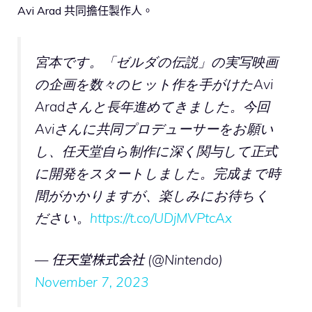
Avi Arad 共同擔任製作人。
宮本です。「ゼルダの伝説」の実写映画
の企画を数々のヒット作を手がけたAvi
Aradさんと長年進めてきました。今回
Aviさんに共同プロデューサーをお願い
し、任天堂自ら制作に深く関与して正式
に開発をスタートしました。完成まで時
間がかかりますが、楽しみにお待ちく
ださい。
https://t.co/UDjMVPtcAx
— 任天堂株式会社 (@Nintendo)
November 7, 2023