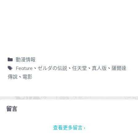
動漫情報
Feature
、
ゼルダの伝説
、
任天堂
、
真人版
、
薩爾達
傳說
、
電影
留言
查看更多留言 ›