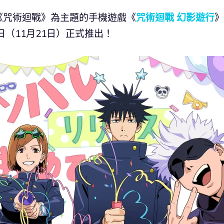
以《咒術迴戰》為主題的手機遊戲《
咒術迴戰 幻影遊行
》
（11月21日）正式推出！