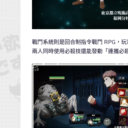
戰鬥系統則是回合制指令戰鬥 RPG，
兩人同時使用必殺技還能發動「連攜必