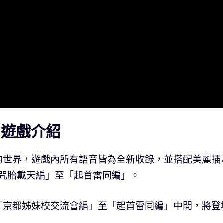
》遊戲介紹
的世界，遊戲內所有語音皆為全新收錄，並搭配美麗插
季「咒胎戴天編」至「起首雷同編」。
「京都姊妹校交流會編」至「起首雷同編」中間，將登