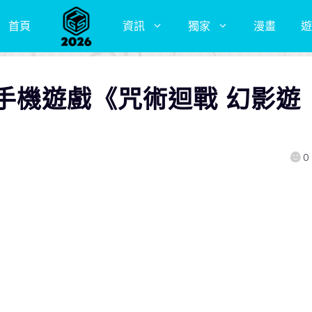
首頁
資訊
獨家
漫畫
遊
手機遊戲《咒術迴戰 幻影遊
0