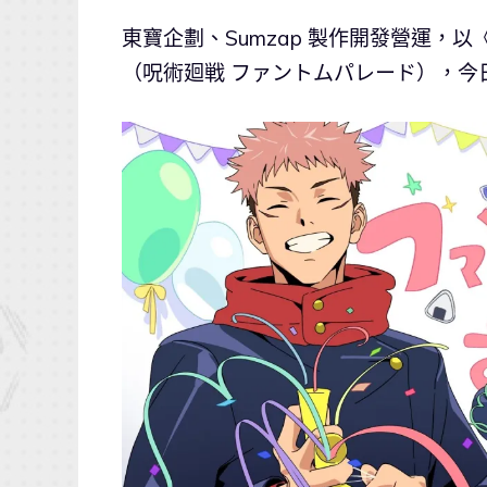
東寶企劃、Sumzap 製作開發營運，
（呪術廻戦 ファントムパレード），今日