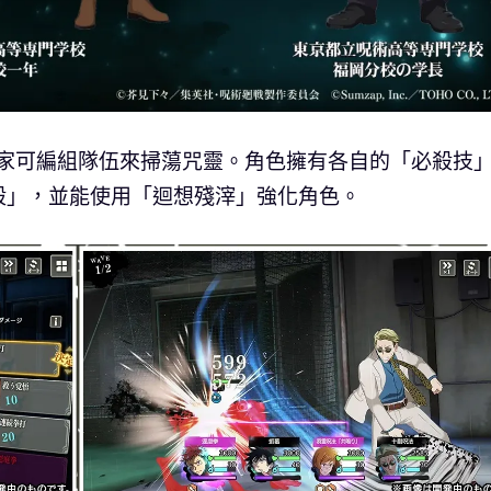
玩家可編組隊伍來掃蕩咒靈。角色擁有各自的「必殺技
殺」，並能使用「迴想殘滓」強化角色。