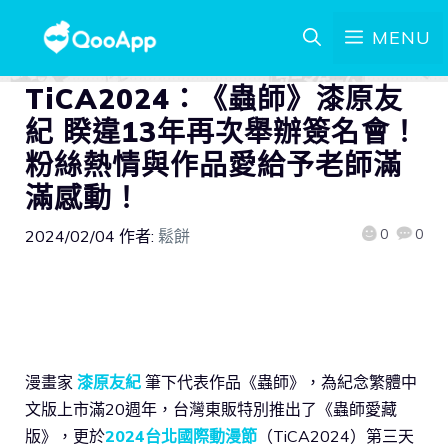
MENU
TiCA2024：《蟲師》漆原友
紀 睽違13年再次舉辦簽名會！
粉絲熱情與作品愛給予老師滿
滿感動！
0
0
2024/02/04
作者:
鬆餅
漫畫家
漆原友紀
筆下代表作品《蟲師》，為紀念繁體中
文版上市滿20週年，台灣東販特別推出了《蟲師愛藏
版》，更於
2024台北國際動漫節
（TiCA2024）第三天