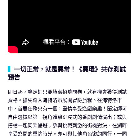
▍
一切正常，就是異常！《異環》共存測試
預告
即日起，鑒定師只要填寫招募問卷，就有機會獲得測試
資格。搶先踏入海特洛市展開冒險旅程。在海特洛市
中，首要任務只有一個：盡情享受遊戲樂趣！鑒定師可
自由選擇以第一視角體驗沉浸式的番劇劇情演出；或與
搭檔一起同乘暢遊；參與挑戰刺激的街機對決，在湖畔
享受悠閒的垂釣時光。亦可與其他角色邀約同行，一同