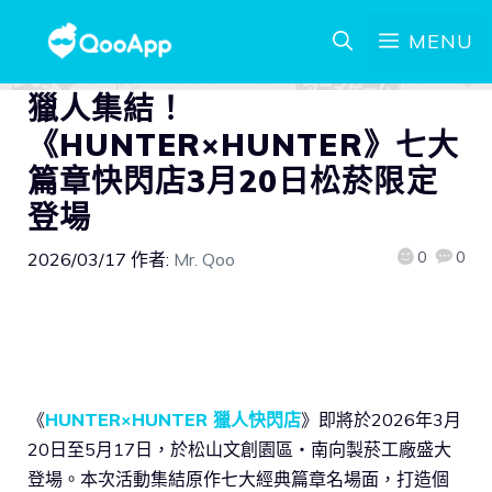
MENU
獵人集結！
《HUNTER×HUNTER》七大
篇章快閃店3月20日松菸限定
登場
0
0
2026/03/17
作者:
Mr. Qoo
《
HUNTER×HUNTER 獵人快閃店
》即將於2026年3月
20日至5月17日，於松山文創園區・南向製菸工廠盛大
登場。本次活動集結原作七大經典篇章名場面，打造個