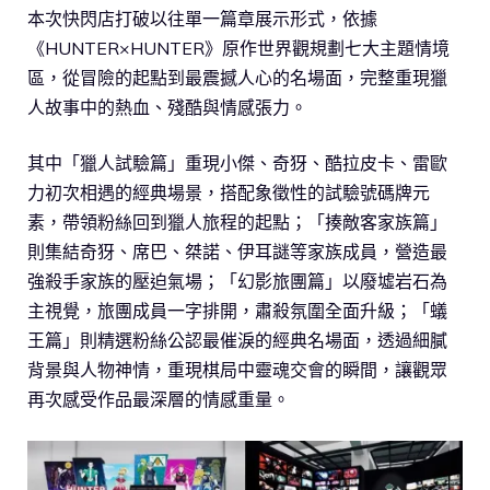
本次快閃店打破以往單一篇章展示形式，依據
《HUNTER×HUNTER》原作世界觀規劃七大主題情境
區，從冒險的起點到最震撼人心的名場面，完整重現獵
人故事中的熱血、殘酷與情感張力。
其中「獵人試驗篇」重現小傑、奇犽、酷拉皮卡、雷歐
力初次相遇的經典場景，搭配象徵性的試驗號碼牌元
素，帶領粉絲回到獵人旅程的起點；「揍敵客家族篇」
則集結奇犽、席巴、桀諾、伊耳謎等家族成員，營造最
強殺手家族的壓迫氣場；「幻影旅團篇」以廢墟岩石為
主視覺，旅團成員一字排開，肅殺氛圍全面升級；「蟻
王篇」則精選粉絲公認最催淚的經典名場面，透過細膩
背景與人物神情，重現棋局中靈魂交會的瞬間，讓觀眾
再次感受作品最深層的情感重量。