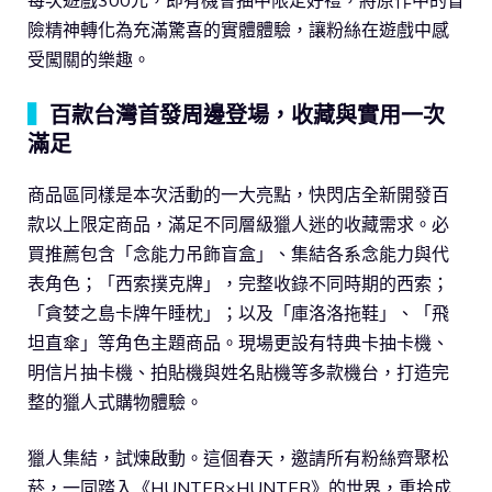
險精神轉化為充滿驚喜的實體體驗，讓粉絲在遊戲中感
受闖關的樂趣。
▍
百款台灣首發周邊登場，收藏與實用一次
滿足
商品區同樣是本次活動的一大亮點，快閃店全新開發百
款以上限定商品，滿足不同層級獵人迷的收藏需求。必
買推薦包含「念能力吊飾盲盒」、集結各系念能力與代
表角色；「西索撲克牌」，完整收錄不同時期的西索；
「貪婪之島卡牌午睡枕」；以及「庫洛洛拖鞋」、「飛
坦直傘」等角色主題商品。現場更設有特典卡抽卡機、
明信片抽卡機、拍貼機與姓名貼機等多款機台，打造完
整的獵人式購物體驗。
獵人集結，試煉啟動。這個春天，邀請所有粉絲齊聚松
菸，一同踏入《HUNTER×HUNTER》的世界，重拾成