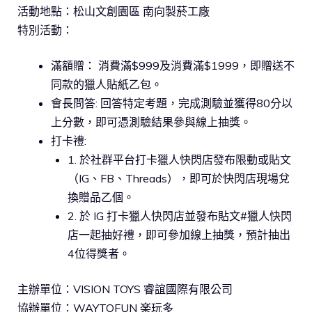
活動地點：松山文創園區 南向製菸工廠
特別活動：
滿額贈： 消費滿$999及消費滿$1999，即贈送不
同款的獵人貼紙乙包。
會長問答: 回答特定考題，完成測驗並獲得80分以
上分數，即可憑測驗結果參與線上抽獎。
打卡禮:
1. 於社群平台打卡獵人快閃店發布限動或貼文
（IG、FB、Threads），即可於快閃店現場兌
換贈品乙個。
2. 於 IG 打卡獵人快閃店並發布貼文#獵人快閃
店一起抽好禮，即可參加線上抽獎，預計抽出
4位得獎者。
主辦單位：VISION TOYS 睿誼國際有限公司
協辦單位：WAYTOFUN 楽玩多