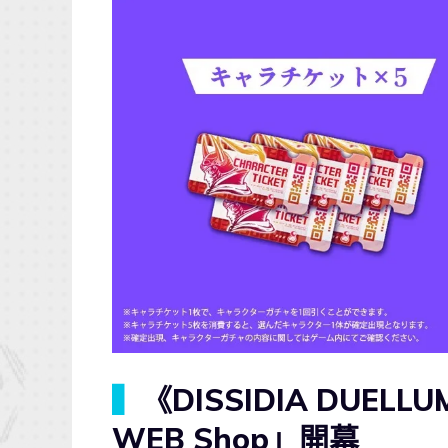
▍
《DISSIDIA DUELLU
WEB Shop」開幕