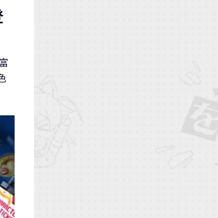
登
富
色