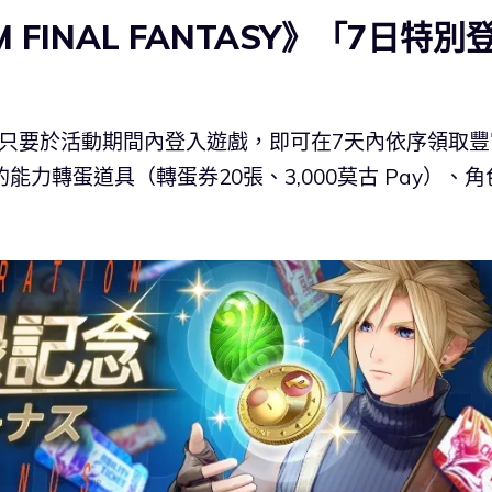
UM FINAL FANTASY》「7日特別
只要於活動期間內登入遊戲，即可在7天內依序領取豐
力轉蛋道具（轉蛋券20張、3,000莫古 Pay）、角