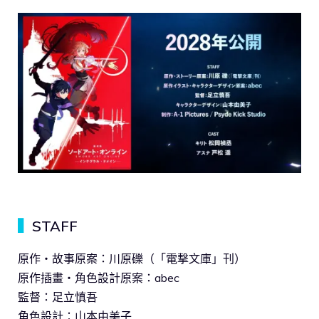
▍
STAFF
原作・故事原案：川原礫（「電撃文庫」刊）
原作插畫・角色設計原案：abec
監督：足立慎吾
角色設計：山本由美子