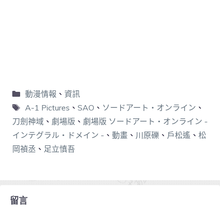
動漫情報
、
資訊
A-1 Pictures
、
SAO
、
ソードアート・オンライン
、
刀劍神域
、
劇場版
、
劇場版 ソードアート・オンライン -
インテグラル・ドメイン -
、
動畫
、
川原礫
、
戶松遙
、
松
岡禎丞
、
足立慎吾
留言