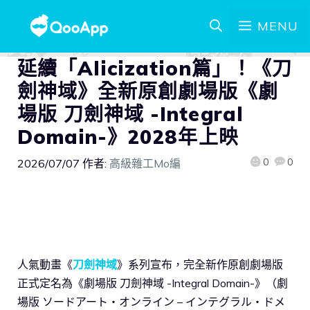
MENU
延續「Alicization篇」！《刀
劍神域》全新原創劇場版《劇
場版 刀劍神域 -Integral
Domain-》2028年上映
0
0
2026/07/07
作者:
高級雜工Mo編
人氣動畫《
刀劍神域
》系列宣布，完全新作原創劇場版
正式定名為《劇場版 刀劍神域 -Integral Domain-》（劇
場版 ソードアート・オンライン – インテグラル・ドメ