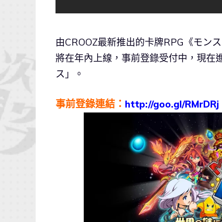
由CROOZ最新推出的卡牌RPG《モンスターエ
將在年內上線，事前登錄受付中，現在
ス」。
事前登錄連結：
http://goo.gl/RMrDRj