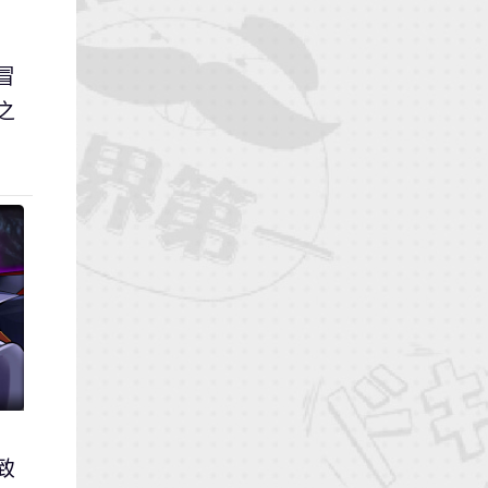
冒
之
致