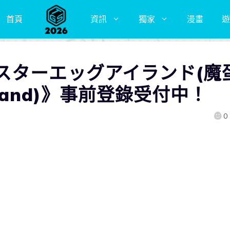
首頁
資訊
獨家
漫畫
遊
スターエッグアイランド(魔
 Island)》事前登錄受付中！
0