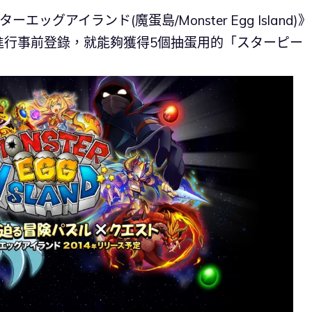
ッグアイランド(魔蛋島/Monster Egg Island)
進行事前登錄，就能夠獲得5個抽蛋用的「スターピー